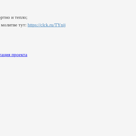
ртно и тепло;
 молитве тут:
https://clck.ru/TYnij
тация проекта