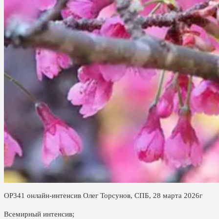
ОР341 онлайн-интенсив Олег Торсунов, СПБ, 28 марта 2026г
Всемирный интенсив;