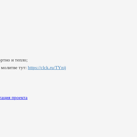
ртно и тепло;
 молитве тут:
https://clck.ru/TYnij
тация проекта