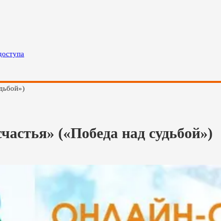
доступа
дьбой»)
частья» («Победа над судьбой»)