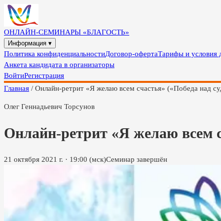
ОНЛАЙН-СЕМИНАРЫ «БЛАГОСТЬ»
Информация ▾
Политика конфиденциальности
Договор-оферта
Тарифы и условия 
Анкета кандидата в организаторы
Войти
Регистрация
Главная
/
Онлайн-ретрит «Я желаю всем счастья» («Победа над су
Олег Геннадьевич Торсунов
Онлайн-ретрит «Я желаю всем с
21 октября 2021 г.
·
19:00
(мск)
Семинар завершён