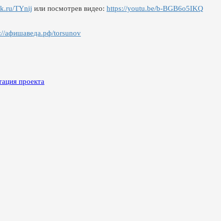
ck.ru/TYnij
или посмотрев видео:
https://youtu.be/b-BGB6o5IKQ
s://афишаведа.рф/torsunov
тация проекта