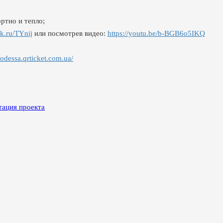
ртно и тепло;
ck.ru/TYnij
или посмотрев видео:
https://youtu.be/b-BGB6o5IKQ
-odessa.qrticket.com.ua/
тация проекта