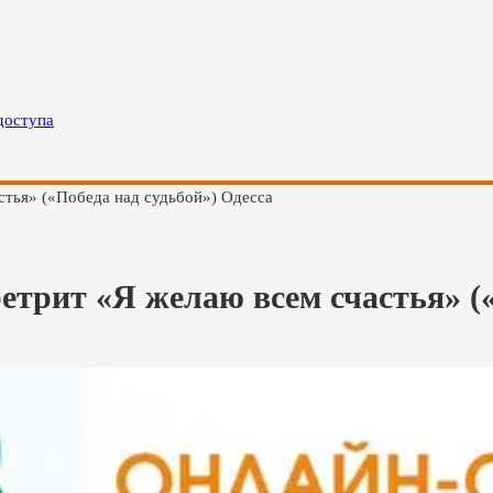
доступа
ья» («Победа над судьбой») Одесса
т «Я желаю всем счастья» («По