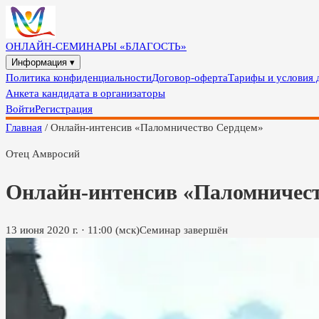
ОНЛАЙН-СЕМИНАРЫ «БЛАГОСТЬ»
Информация ▾
Политика конфиденциальности
Договор-оферта
Тарифы и условия 
Анкета кандидата в организаторы
Войти
Регистрация
Главная
/
Онлайн-интенсив «Паломничество Сердцем»
Отец Амвросий
Онлайн-интенсив «Паломничес
13 июня 2020 г.
·
11:00
(мск)
Семинар завершён