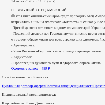
14 июня 2020 г.
·
11:00
(мск)
✍🏻 ВЕДУЩИЙ: ОТЕЦ АМВРОСИЙ
👼Этот цикл онлайн-семинаров будет проводить отец Амвро
встречались с ним на Фестивале «Благость» и сейчас у Вас
- Третий десяток лет живет в одном из монастырей Украины
- Последний десяток лет Господь вручил миссию нести вест
о трезвом образе жизни для всех страждущих химической з
- Арт-терапевт.
- Член Восточно-Европейской ассоциации арт-терапевтов.
- Аддиктолог.
- Проповедник духовного пути и здорового образа жизни.
Оформить запись ·
499
₽
Онлайн-семинары «Благость»
Публичный договор-оферта
Политика конфиденциальности
Презен
Индивидуальный предприниматель
Шерстобитова Елена Дмитриевна