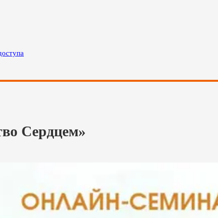
доступа
тво Сердцем»