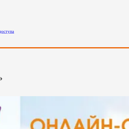
доступа
»