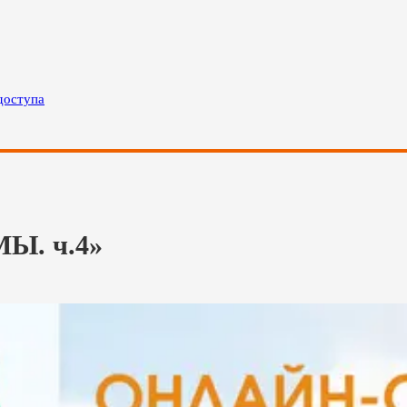
доступа
Ы. ч.4»