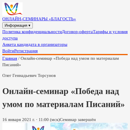
ОНЛАЙН-СЕМИНАРЫ «БЛАГОСТЬ»
Информация ▾
Политика конфиденциальности
Договор-оферта
Тарифы и условия
доступа
Анкета кандидата в организаторы
Войти
Регистрация
Главная
/
Онлайн-семинар «Победа над умом по материалам
Писаний»
Олег Геннадьевич Торсунов
Онлайн-семинар «Победа над
умом по материалам Писаний»
16 января 2021 г.
·
11:00
(мск)
Семинар завершён