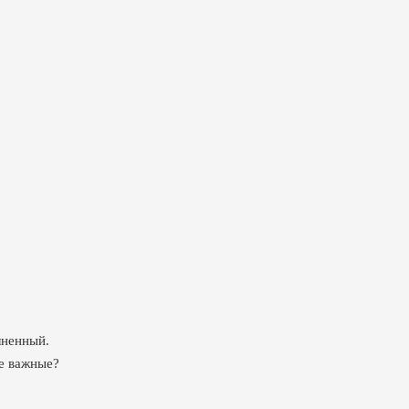
лненный.
ые важные?