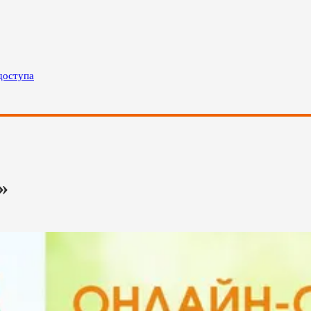
доступа
»