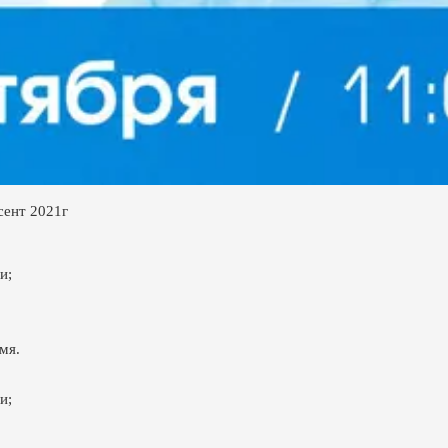
ент 2021г
и;
мя.
и;