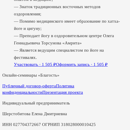
— Знаток традиционных восточных методов
оздоровления;
— Помимо медицинского имеет образование по хатха-
йоге и цигуну;
— Преподает йогу в оздоровительном центре Олега
Геннадьевича Торсунова «Амрита»
— Является ведущим специалистом по йоге на
фестивалях.
Участвовать ·
1 505
₽
Оформить запись ·
1 505
₽
Онлайн-семинары «Благость»
Публичный договор-оферта
Политика
конфиденциальности
Презентация проекта
Индивидуальный предприниматель
Шерстобитова Елена Дмитриевна
ИНН 027704372667 ОГРНИП 318028000010425